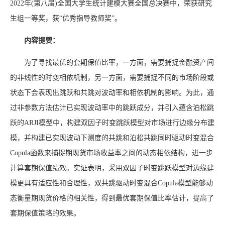
2022年(第八届)全国大学生统计建模大赛全国总决赛中，荣获研究
生组一等奖，获“优秀指导教师奖”。
内容
提要：
为了寻找最优的套期保值比率，一方面，需要捕捉金融资产间
的非线性的时变相依机制，另一方面，需要捕捉不同的市场阶段或
状态下会表现出跳跃和共跳对波动率和相依机制的影响。为此，通
过非参数方法估计已实现波动率中的跳跃成分，并引入蕴含泊松跳
跃的ARJI模型中，构建双因子时变跳跃模型对市场进行边缘分布建
模，并构建已实现波动下测度的共跳和泊松共跳同时驱动时变混合
Copula函数来捕捉期现货市场收益率之间的动态相依结构，进一步
计算套期保值绩效。实证表明，采用双因子时变跳跃模型对边缘建
模更具有适应性和合理性，双共跳驱动时变混合Copula模型能够动
态衡量期现货价格的相关性，得到最优套期保值比率估计，提高了
套期保值策略的效果。