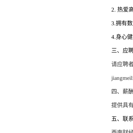
2.
热爱
3.
拥有数
4.
身心健
三、应
请应聘
jiangmei
四、薪
提供具
五、联
西南财