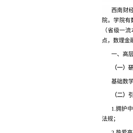
西南财经
院。学院有
（省级一流
点，数理金
一、高
（一）
基础数
（二）
1.
拥护中
法规；
2.
热爱高