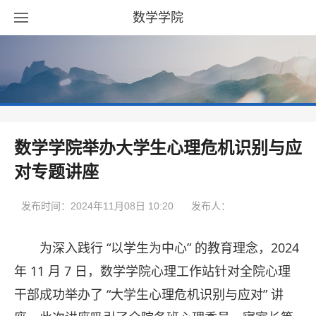
数学学院
数学学院举办大学生心理危机识别与应
对专题讲座
发布时间：2024年11月08日 10:20
发布人：
为深入践行
“以学生为中心” 的教育理念，2024
年 11 月 7 日，数学学院心理工作站针对全院心理
干部成功举办了 “大学生心理危机识别与应对” 讲