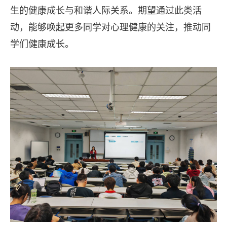
生的健康成长与和谐人际关系。期望通过此类活
动，能够唤起更多同学对心理健康的关注，推动同
学们健康成长
。